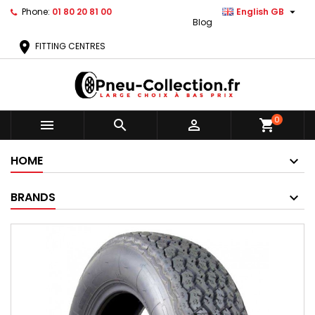

Phone:
01 80 20 81 00
English GB
Blog
location_on
FITTING CENTRES
0



shopping_cart
HOME
BRANDS