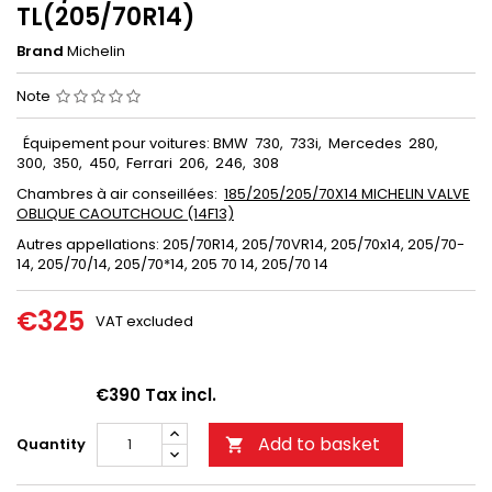
TL(205/70R14)
Brand
Michelin
Note
Équipement pour voitures: BMW 730, 733i, Mercedes 280,
300, 350, 450, Ferrari 206, 246, 308
Chambres à air conseillées:
185/205/205/70X14 MICHELIN VALVE
OBLIQUE CAOUTCHOUC (14F13)
Autres appellations:
205/70R14, 205/70VR14, 205/70x14, 205/70-
14, 205/70/14, 205/70*14, 205 70 14, 205/70 14
€325
VAT excluded
€390 Tax incl.
Add to basket
Quantity
