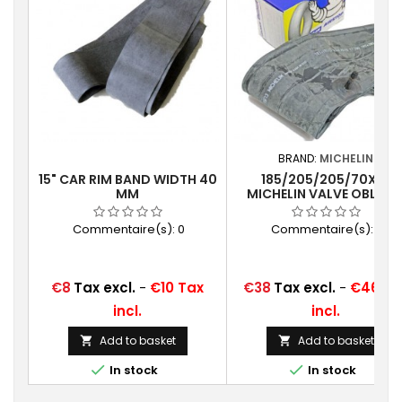
BRAND:
MICHELIN
15" CAR RIM BAND WIDTH 40
185/205/205/70X14
MM
MICHELIN VALVE OBLIQU
CAOUTCHOUC (14F13)
Commentaire(s):
0
Commentaire(s):
0
Price
Price
€8
Tax excl.
-
€10 Tax
€38
Tax excl.
-
€46 Ta
incl.
incl.
Add to basket
Add to basket




In stock
In stock