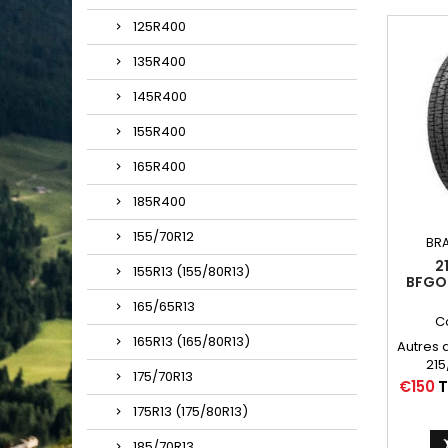
125R400
135R400
145R400
155R400
165R400
185R400
155/70R12
BR
2
155R13 (155/80R13)
BFGO
L
165/65R13
C
165R13 (165/80R13)
Autres 
215
175/70R13
21
Price
€150
T
215
175R13 (175/80R13)
215/70/1
185/70R13