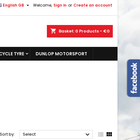

English GB
Welcome,
Sign in
or
Create an account
shopping_cart
Basket:
0
Products - €0
YCLE TYRE
DUNLOP MOTORSPORT



Sort by:
Select