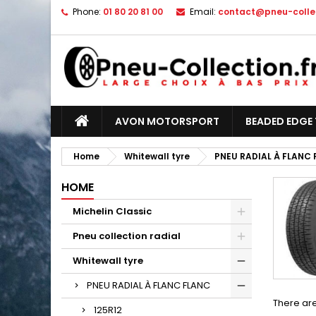
Phone:
01 80 20 81 00
Email:
contact@pneu-collec
AVON MOTORSPORT
BEADED EDGE 
Home
Whitewall tyre
PNEU RADIAL À FLANC
HOME
Michelin Classic
Pneu collection radial
Whitewall tyre
PNEU RADIAL À FLANC FLANC
There are
125R12