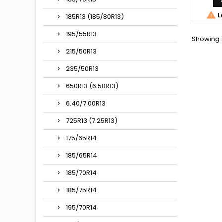

L
185R13 (185/80R13)
195/55R13
Showing 1
215/50R13
235/50R13
650R13 (6.50R13)
6.40/7.00R13
725R13 (7.25R13)
175/65R14
185/65R14
185/70R14
185/75R14
195/70R14