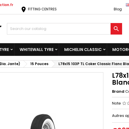
tion.fr
location_on
FITTING CENTRES
Blog

TYRE
WHITEWALL TYRE
MICHELIN CLASSIC
MOTORC
Dia. Jante)
15 Pouces
L78x15 103P TL Coker Classic Flanc B
L78x1
Blan
Brand
C
Note
Autres app