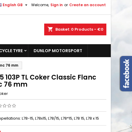

English GB
Welcome,
Sign in
or
Create an account
shopping_cart
Basket:
0
Products - €0
YCLE TYRE
DUNLOP MOTORSPORT
lanc 76 mm
5 103P TL Coker Classic Flanc
c 76 mm
oker
ellations: L78-15, L78x15, L78/15, L78*15, L78 15, L78 x 15