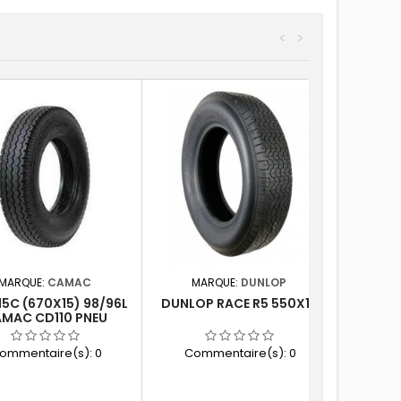
<
>
MARQUE:
CAMAC
MARQUE:
DUNLOP
15C (670X15) 98/96L
DUNLOP RACE R5 550X15
MAC CD110 PNEU
CAMIONNETTE
ommentaire(s):
0
Commentaire(s):
0