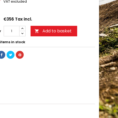
7
VAT excluded
€356 Tax incl.
Add to basket
y

items in stock