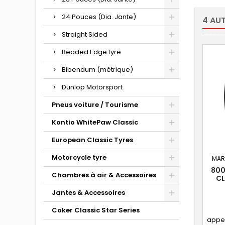
24 Pouces (Dia. Jante)
4 AU
Straight Sided
Beaded Edge tyre
Bibendum (métrique)
Dunlop Motorsport
Pneus voiture / Tourisme
Kontio WhitePaw Classic
European Classic Tyres
Motorcycle tyre
MAR
800
Chambres à air & Accessoires
CL
BL
Jantes & Accessoires
Coker Classic Star Series
appel