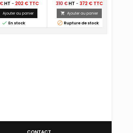
Prix
 €
HT
-
202 € TTC
310 €
HT
-
372 € TTC
Ajouter au panier
Ajouter au panier




En stock
Rupture de stock
CONTACT