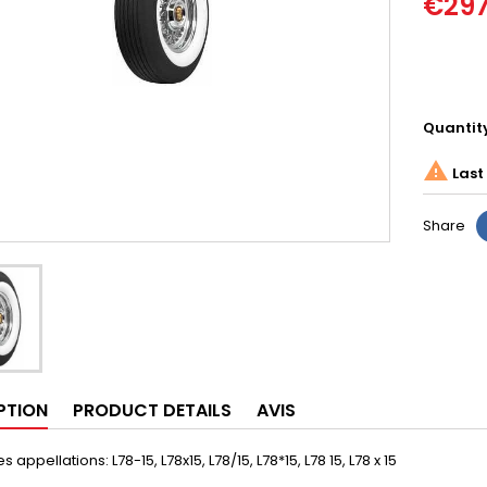
€29
Quantit

Last 
Share
PTION
PRODUCT DETAILS
AVIS
s appellations: L78-15, L78x15, L78/15, L78*15, L78 15, L78 x 15