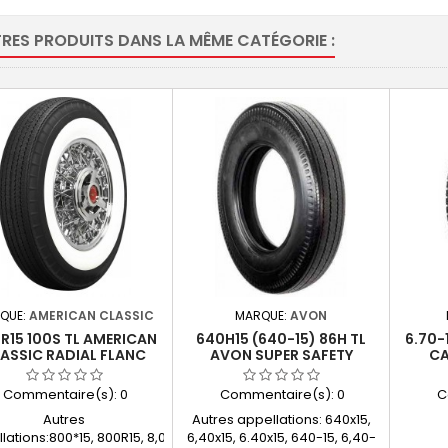
TRES PRODUITS DANS LA MÊME CATÉGORIE :
QUE:
AMERICAN CLASSIC
MARQUE:
AVON
R15 100S TL AMERICAN
640H15 (640-15) 86H TL
6.70-
ASSIC RADIAL FLANC
AVON SUPER SAFETY
CA
ANC 83 MM (8.00R15)
(640X15)
Commentaire(s):
0
Commentaire(s):
0
C
Autres
Autres appellations: 640x15,
lations:800*15, 800R15, 8,00R15, 8.00-
6,40x15, 6.40x15, 640-15, 6,40-