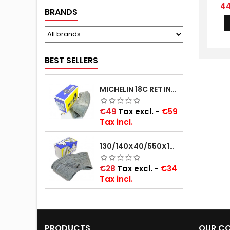
15
Pri
44
BRANDS
80
Ra
Radi
pour
rout
BEST SELLERS
MICHELIN 18C RET INNER TUBE -CENTRE VALVE 730X130 (ALSO 715X115, 720X120 AND 11/12/13/14/15/16X45)
Price
€49
Tax excl.
-
€59
Tax incl.
130/140X40/550X16/165X16/145/155/165X400 MICHELIN VALVE OBLIQUE (16E13)
Price
€28
Tax excl.
-
€34
Tax incl.
PRODUCTS
OUR C