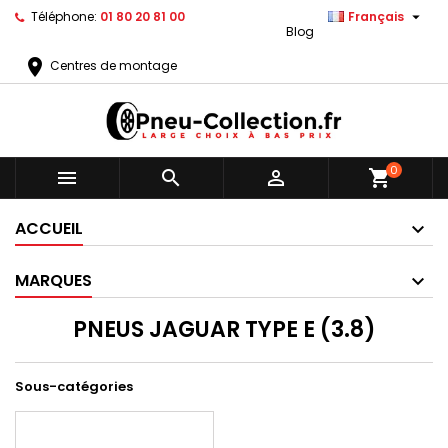

Téléphone:
01 80 20 81 00
Français
Blog
location_on
Centres de montage
0



shopping_cart
ACCUEIL
MARQUES
PNEUS JAGUAR TYPE E (3.8)
Sous-catégories