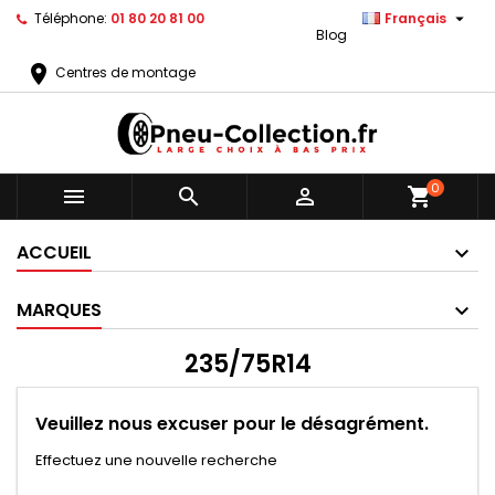

Téléphone:
01 80 20 81 00
Français
Blog
location_on
Centres de montage
0



shopping_cart
ACCUEIL
MARQUES
235/75R14
Veuillez nous excuser pour le désagrément.
Effectuez une nouvelle recherche