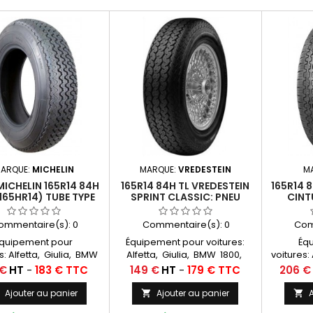
ARQUE:
MICHELIN
MARQUE:
VREDESTEIN
M
MICHELIN 165R14 84H
165R14 84H TL VREDESTEIN
165R14 8
165HR14) TUBE TYPE
SPRINT CLASSIC: PNEU
CINT
VOITURE
ommentaire(s):
0
Commentaire(s):
0
Com
quipement pour
Équipement pour voitures:
Éq
s: Alfetta, Giulia, BMW
Alfetta, Giulia, BMW 1800,
voitures:
 2000, Lancia Fulvia,
2000, Lancia Fulvia, Nissan
1800, 2
Prix
Prix
 €
HT
-
183 € TTC
149 €
HT
-
179 € TTC
206 €
 Fairlady, GS Birotor,
Fairlady, GS Birotor Chambres
Nissan F
rth Chambres à air
à air conseillées: 14 D 13
Chambres
Ajouter au panier
Ajouter au panier
A



lées: 14 D 13 Michelin
Michelin
14 D 1