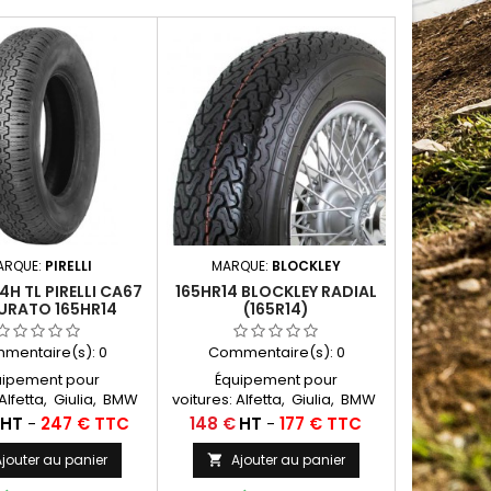
ARQUE:
PIRELLI
MARQUE:
BLOCKLEY
4H TL PIRELLI CA67
165HR14 BLOCKLEY RADIAL
URATO 165HR14
(165R14)
mentaire(s):
0
Commentaire(s):
0
uipement pour
Équipement pour
 Alfetta, Giulia, BMW
voitures: Alfetta, Giulia, BMW
000, Lancia Fulvia,
1800, 2000, Lancia Fulvia,
Prix
HT
-
247 € TTC
148 €
HT
-
177 € TTC
airlady, GS Birotor
Nissan Fairlady, GS Birotor,
 à air conseillées:
Abarth Chambres à air
jouter au panier
Ajouter au panier

3 Michelin Autres
conseillées: 14 D 13 Michelin