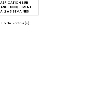
ABRICATION SUR
 appellations: 165R14,
NDE UNIQUEMENT -
 165/80R14, 165x14, 165-
AI 2 À 3 SEMAINES
80 14, 165/80-14, 165 14,
14, 165-355, 165x355
 1-5 de 5 article(s)