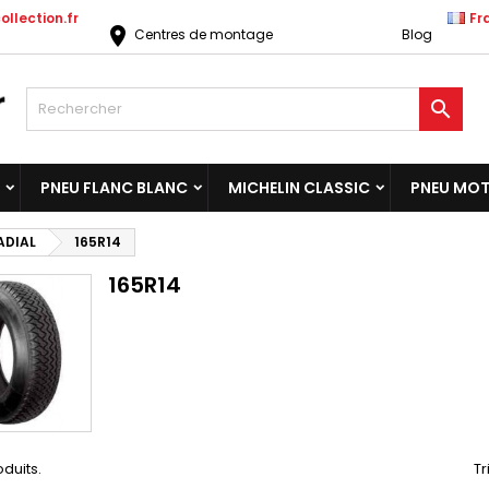
llection.fr
Fr
location_on
Centres de montage
Blog

PNEU FLANC BLANC
MICHELIN CLASSIC
PNEU MO
ADIAL
165R14
165R14
oduits.
Tr