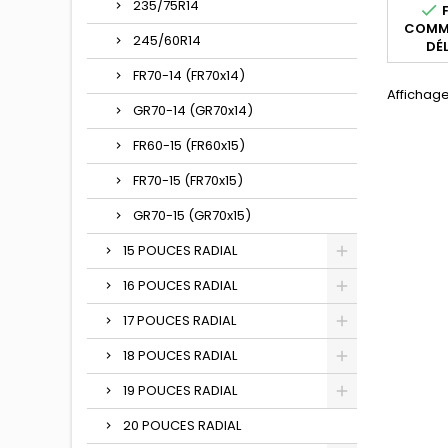
235/75R14

F
Autres
COMMA
165HR14,
245/60R14
DÉL
14, 165 
165*
FR70-14 (FR70x14)
Affichage
GR70-14 (GR70x14)
FR60-15 (FR60x15)
FR70-15 (FR70x15)
GR70-15 (GR70x15)
15 POUCES RADIAL
16 POUCES RADIAL
17 POUCES RADIAL
18 POUCES RADIAL
19 POUCES RADIAL
20 POUCES RADIAL