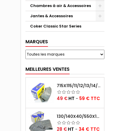
Chambres à air & Accessoires
Jantes & Accessoires
Coker Classic Star Series
MARQUES
MEILLEURES VENTES
715X115/11/12/13/14/15/16X45 MICHELIN VALVE CENTRALE AVEC EMBOUT COUDÉ (18C RET)
Prix
49 €
HT
-
59 € TTC
130/140X40/550X16/165X16/145/155/165X400 MICHELIN VALVE OBLIQUE (16E13)
Prix
28 €
HT
-
34 € TTC