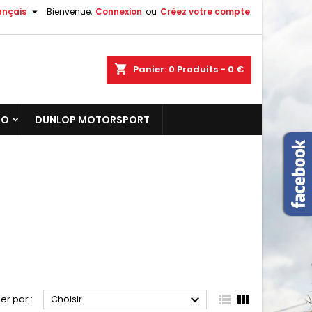

ançais
Bienvenue,
Connexion
ou
Créez votre compte
shopping_cart
Panier:
0
Produits - 0 €
TO
DUNLOP MOTORSPORT



ier par :
Choisir