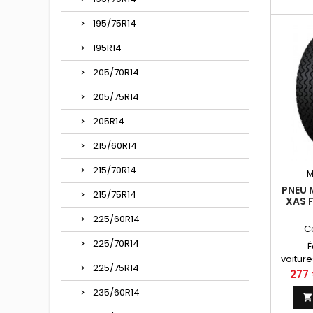
Autres
165HR14,
195/75R14
14, 165 
165*
195R14
205/70R14
205/75R14
205R14
215/60R14
215/70R14
M
PNEU 
215/75R14
XAS 
TU
225/60R14
C
225/70R14
É
voiture
225/75R14
1800,
Prix
277
Nissan
235/60R14
Aba
conseil