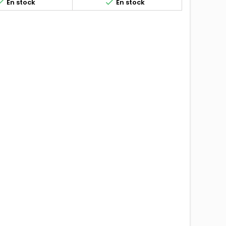


En stock
En stock
ons: 165R14, 165HR14,
Autres appellations: 165R14,
 165x14, 165-14, 165 80
165HR14, 165/80R14, 165x14, 165-
165/80-14, 165 14,
14, 165 80 14, 165/80-14, 165 14,
, 165-355, 165x355
165*14, 165-355, 165x355