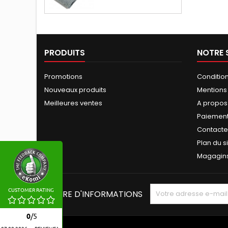
PRODUITS
NOTRE 
Promotions
Conditio
Nouveaux produits
Mentions
Meilleures ventes
A propos
Paiement
Contact
Plan du s
Magagin
CUSTOMER RATING
LETTRE D'INFORMATIONS
0
/
5