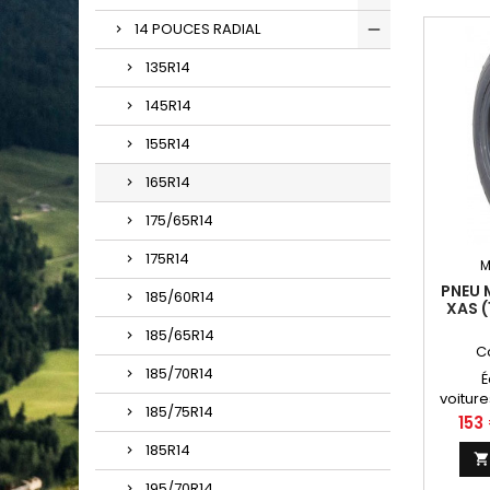
14 POUCES RADIAL
135R14
145R14
155R14
165R14
175/65R14
175R14
M
PNEU 
185/60R14
XAS (
185/65R14
C
185/70R14
É
voiture
185/75R14
1800,
Prix
153
Nissan
185R14
Aba
conseil
195/70R14