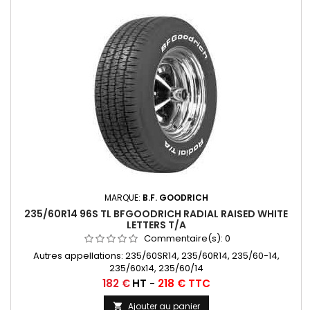
MARQUE:
B.F. GOODRICH
235/60R14 96S TL BFGOODRICH RADIAL RAISED WHITE
LETTERS T/A
Commentaire(s):
0
Autres appellations: 235/60SR14, 235/60R14, 235/60-14,
235/60x14, 235/60/14
Prix
182 €
HT
-
218 € TTC
Ajouter au panier
