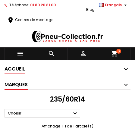

Téléphone:
01 80 20 81 00
Français
Blog
location_on
Centres de montage
0



shopping_cart
ACCUEIL
MARQUES
235/60R14

Choisir
Affichage 1-1 de 1 article(s)