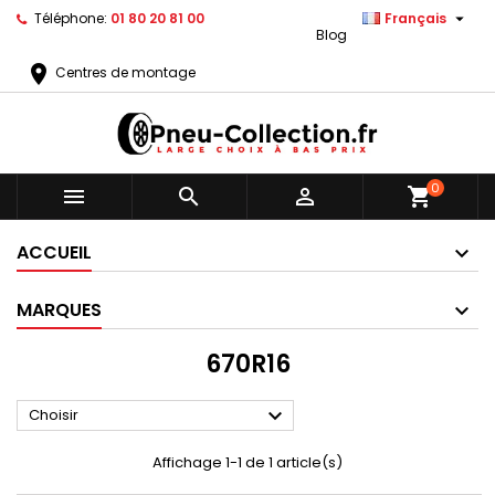

Téléphone:
01 80 20 81 00
Français
Blog
location_on
Centres de montage
0



shopping_cart
ACCUEIL
MARQUES
670R16

Choisir
Affichage 1-1 de 1 article(s)