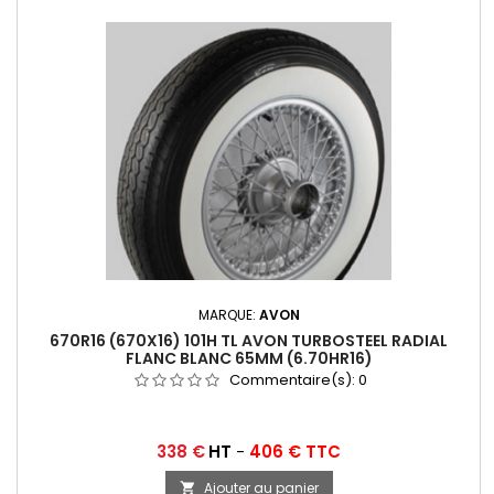
MARQUE:
AVON
670R16 (670X16) 101H TL AVON TURBOSTEEL RADIAL
FLANC BLANC 65MM (6.70HR16)
Commentaire(s):
0
Prix
338 €
HT
-
406 € TTC
Ajouter au panier
