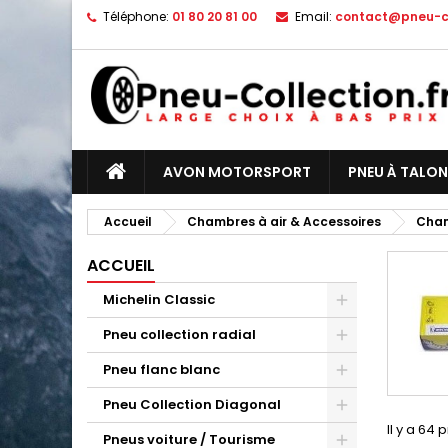
Téléphone:
01 80 20 81 00
Email:
contact@pneu-co
AVON MOTORSPORT
PNEU À TALON
Accueil
Chambres à air & Accessoires
Cham
ACCUEIL
Michelin Classic
Pneu collection radial
Pneu flanc blanc
Pneu Collection Diagonal
Il y a 64 
Pneus voiture / Tourisme