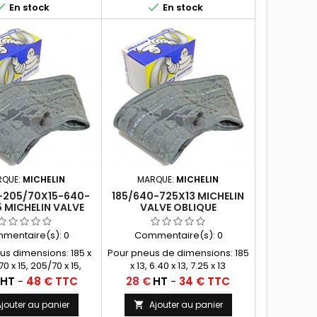


En stock
En stock
RQUE:
MICHELIN
MARQUE:
MICHELIN
5-205/70X15-640-
185/640-725X13 MICHELIN
 MICHELIN VALVE
VALVE OBLIQUE
UE CAOUTCHOUC
CAOUTCHOUC (13F13)
(15F13)
mentaire(s):
0
Commentaire(s):
0
us dimensions: 185 x
Pour pneus de dimensions: 185
70 x 15, 205/70 x 15,
x 13, 6.40 x 13, 7.25 x 13
215/70 x 15
Prix
HT
-
48 € TTC
28 €
HT
-
34 € TTC
jouter au panier
Ajouter au panier
