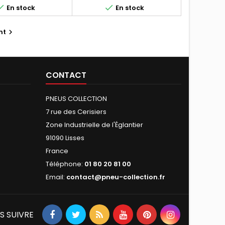


En stock
En stock
nt

CONTACT
PNEUS COLLECTION
7 rue des Cerisiers
Zone Industrielle de l'Églantier
91090 Lisses
France
Téléphone:
01 80 20 81 00
Email:
contact@pneu-collection.fr
S SUIVRE