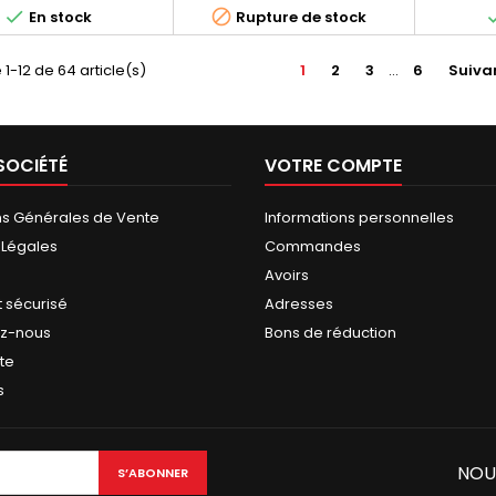


En stock
Rupture de stock
 1-12 de 64 article(s)
1
2
3
…
6
Suiva
SOCIÉTÉ
VOTRE COMPTE
ns Générales de Vente
Informations personnelles
 Légales
Commandes
Avoirs
 sécurisé
Adresses
ez-nous
Bons de réduction
ite
s
NOU