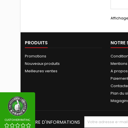
Affichage
PRODUITS
NOTRE 
Promotions
Conditio
Nouveaux produits
Mentions
Meilleures ventes
A propos
Paiement
Contact
Plan du s
Magagin
CUSTOMER RATING
LETTRE D'INFORMATIONS