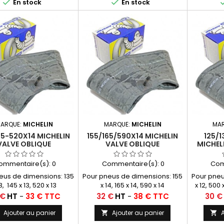


En stock
En stock
ARQUE:
MICHELIN
MARQUE:
MICHELIN
MA
45-520X14 MICHELIN
155/165/590X14 MICHELIN
125/
VALVE OBLIQUE
VALVE OBLIQUE
MICHEL
TCHOUC (14CG13)
CAOUTCHOUC (14D13)
CAOUT
ommentaire(s):
0
Commentaire(s):
0
Com
eus de dimensions: 135
Pour pneus de dimensions: 155
Pour pneu
3, 145 x 13, 520 x 13
x 14, 165 x 14, 590 x 14
x 12, 500 
Prix
Prix
 €
HT
-
33 € TTC
32 €
HT
-
38 € TTC
30 €
Ajouter au panier
Ajouter au panier
A


