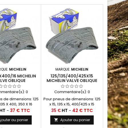
RQUE:
MICHELIN
MARQUE:
MICHELIN
X400/16 MICHELIN
125/135/400/425X15
LVE OBLIQUE
MICHELIN VALVE OBLIQUE
CHOUC (16C13)
CAOUTCHOUC (15CB13)15
CB 13 MICHELIN
mentaire(s):
0
Commentaire(s):
0
s de dimensions: 125
Pour pneus de dimensions: 125
135 X 400, 350 X 16
x 15, 135 x 15, 400/425 x 15
Prix
HT
-
37 € TTC
35 €
HT
-
42 € TTC
jouter au panier
Ajouter au panier
