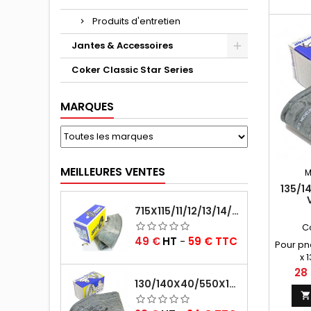
Produits d'entretien
Jantes & Accessoires
Coker Classic Star Series
MARQUES
MEILLEURES VENTES
M
135/1
CAOU
715X115/11/12/13/14/15/16X45 MICHELIN VALVE CENTRALE AVEC EMBOUT COUDÉ (18C RET)
C
Prix
49 €
HT
-
59 € TTC
Pour pn
x 1
Prix
28
130/140X40/550X16/165X16/145/155/165X400 MICHELIN VALVE OBLIQUE (16E13)