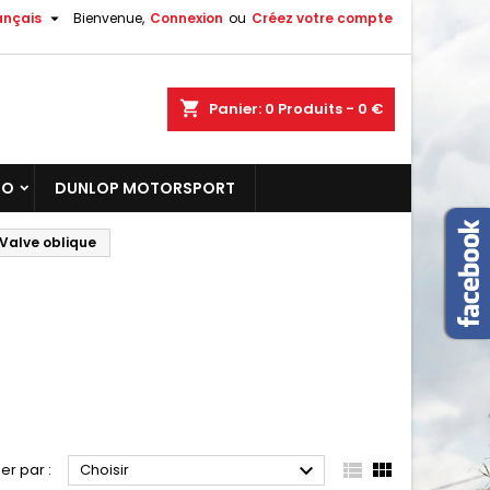

ançais
Bienvenue,
Connexion
ou
Créez votre compte
shopping_cart
Panier:
0
Produits - 0 €
TO
DUNLOP MOTORSPORT
Valve oblique



ier par :
Choisir