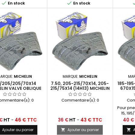


En stock
En stock
ARQUE:
MICHELIN
MARQUE:
MICHELIN
MA
5/205/205/70X14
7.50, 205-215/70X14, 205-
185-19
LIN VALVE OBLIQUE
215/75X14 (14H13) MICHELIN
670X15
UTCHOUC (14F13)
VALVE OBLIQUE
OBLIQ
CAOUTCHOUC
ommentaire(s):
0
Commentaire(s):
0
Com
Pour pne
15, 195/
Prix
Prix
 €
HT
-
46 € TTC
36 €
HT
-
43 € TTC
40 €
Ajouter au panier
Ajouter au panier
A


