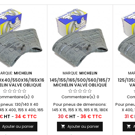
ARQUE:
MICHELIN
MARQUE:
MICHELIN
MA
0X40/550X16/165X16/145/155/165X400
145/155/165/500/560/185/70X15
125/135
LIN VALVE OBLIQUE
MICHELIN VALVE OBLIQUE
VA
(16E13)
CAOUTCHOUC (15E13)
CAOUT
ommentaire(s):
0
Commentaire(s):
0
Com
 pneus: 130/140 X 40
Pour pneus de dimensions:
Pour pneu
45 X 400, 155 X 400, 165
145 X 15, 155 X 15, 165 X 15, 180X
X 400, 
X 400, 550 X 16
15, 185/70 X 15, 500 X 15, 560 X
Prix
Prix
 €
HT
-
34 € TTC
30 €
HT
-
36 € TTC
31 €
15,
Ajouter au panier
Ajouter au panier
A


