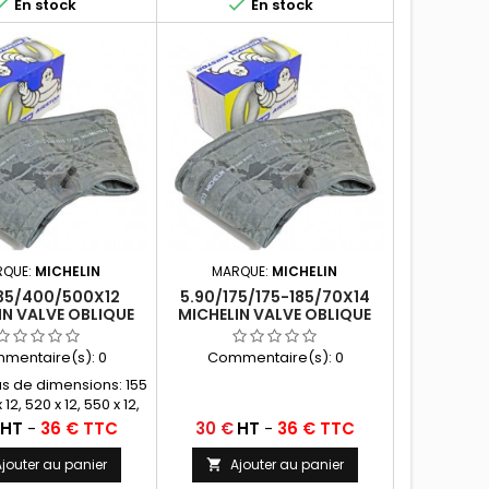


En stock
En stock
RQUE:
MICHELIN
MARQUE:
MICHELIN
135/400/500X12
5.90/175/175-185/70X14
IN VALVE OBLIQUE
MICHELIN VALVE OBLIQUE
CHOUC (12C13)
CAOUTCHOUC (14E13)
mentaire(s):
0
Commentaire(s):
0
s de dimensions: 155
x 12, 520 x 12, 550 x 12,
600 x 12
Prix
HT
-
36 € TTC
30 €
HT
-
36 € TTC
jouter au panier
Ajouter au panier
