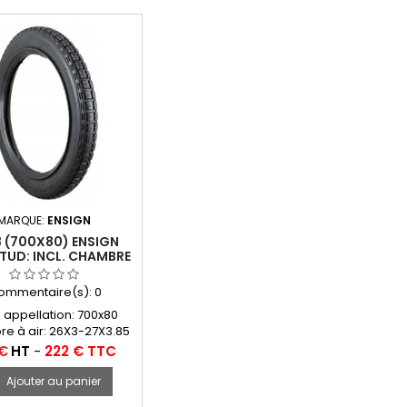
MARQUE:
ENSIGN
 (700X80) ENSIGN
TUD: INCL. CHAMBRE
À AIR
ommentaire(s):
0
 appellation: 700x80
e à air: 26X3-27X3.85
3.50-20) PHOENIX TR-4:
 €
HT
-
222 € TTC
E À AIR PNEU À TALON
Ajouter au panier
