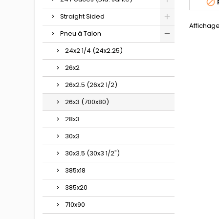

Straight Sided
Affichage 
Pneu à Talon
24x2 1/4 (24x2.25)
26x2
26x2.5 (26x2 1/2)
26x3 (700x80)
28x3
30x3
30x3.5 (30x3 1/2")
385x18
385x20
710x90