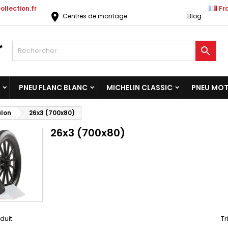
llection.fr
Fr
location_on
Centres de montage
Blog

PNEU FLANC BLANC
MICHELIN CLASSIC
PNEU MO
alon
26x3 (700x80)
26x3 (700x80)
oduit.
Tr