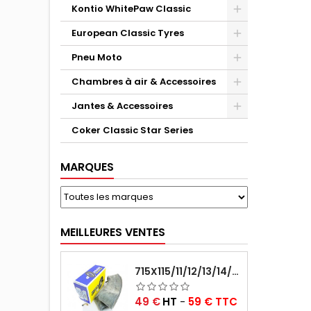
Kontio WhitePaw Classic
European Classic Tyres
Pneu Moto
Chambres à air & Accessoires
Jantes & Accessoires
Coker Classic Star Series
MARQUES
MEILLEURES VENTES
715X115/11/12/13/14/15/16X45 MICHELIN VALVE CENTRALE AVEC EMBOUT COUDÉ (18C RET)
Prix
49 €
HT
-
59 € TTC