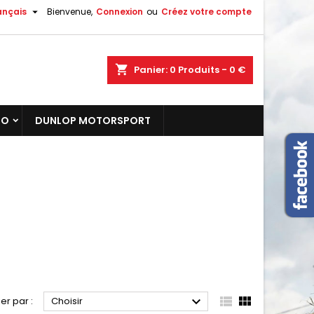

ançais
Bienvenue,
Connexion
ou
Créez votre compte
shopping_cart
Panier:
0
Produits - 0 €
TO
DUNLOP MOTORSPORT



ier par :
Choisir