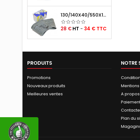
130/140X40/550X16/165X16/145/155/165X400 MICHELIN VALVE OBLIQUE (16E13)
Prix
28 €
HT
-
34 € TTC
PRODUITS
NOTRE 
Promotions
Conditio
Nouveaux produits
Mentions
Meilleures ventes
A propos
Paiement
Contact
Plan du s
Magagin