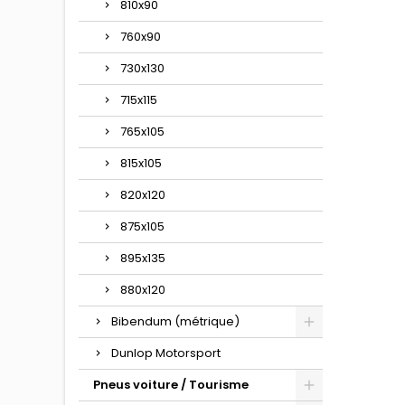
810x90
760x90
730x130
715x115
765x105
815x105
820x120
875x105
895x135
880x120
Bibendum (métrique)
Dunlop Motorsport
Pneus voiture / Tourisme