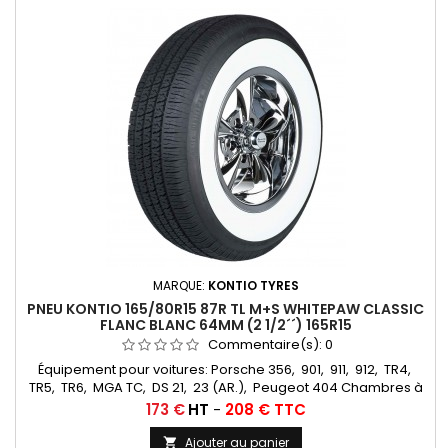
MARQUE:
KONTIO TYRES
PNEU KONTIO 165/80R15 87R TL M+S WHITEPAW CLASSIC
FLANC BLANC 64MM (2 1/2´´) 165R15
Commentaire(s):
0
Équipement pour voitures: Porsche 356, 901, 911, 912, TR4,
TR5, TR6, MGA TC, DS 21, 23 (AR.), Peugeot 404 Chambres à
air conseillées: 145/155/165/500/560/185/70X15 Michelin valve
Prix
173 €
HT
-
208 € TTC
oblique Caoutchouc (15E13) Autres appellations: 165R15,
165HR15, 165/80R15, 165x15, 165-15, 165 80 15, 165/80-15, 165 15,
Ajouter au panier
