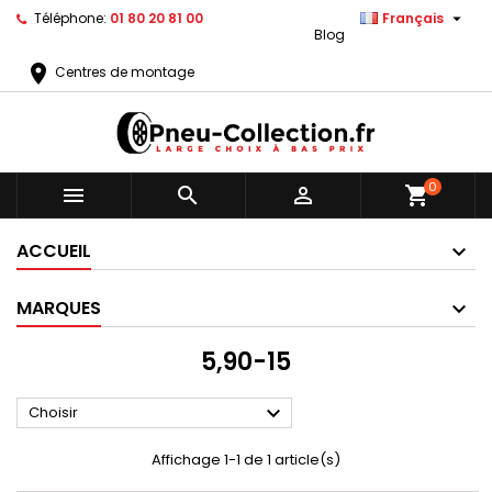

Téléphone:
01 80 20 81 00
Français
Blog
location_on
Centres de montage
0



shopping_cart
ACCUEIL
MARQUES
5,90-15

Choisir
Affichage 1-1 de 1 article(s)