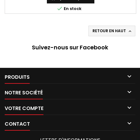
165*15, 165-380, 165x380, 165/15, 165*15...

En stock
RETOUR EN HAUT

Suivez-nous sur Facebook

PRODUITS

NOTRE SOCIÉTÉ

VOTRE COMPTE

CONTACT