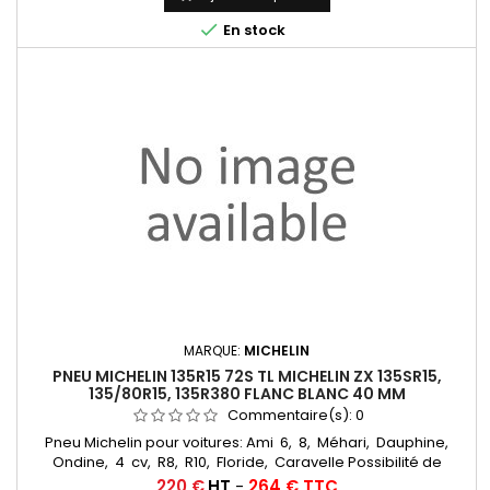

En stock
MARQUE:
MICHELIN
PNEU MICHELIN 135R15 72S TL MICHELIN ZX 135SR15,
135/80R15, 135R380 FLANC BLANC 40 MM
Commentaire(s):
0
Pneu Michelin pour voitures: Ami 6, 8, Méhari, Dauphine,
Ondine, 4 cv, R8, R10, Floride, Caravelle Possibilité de
monter avec chambre à air Chambres à air
Prix
220 €
HT
-
264 € TTC