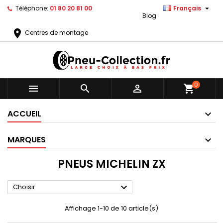

Téléphone:
01 80 20 81 00
Français
Blog
location_on
Centres de montage
0



shopping_cart
ACCUEIL
MARQUES
PNEUS MICHELIN ZX

Choisir
Affichage 1-10 de 10 article(s)