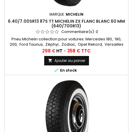
MARQUE:
MICHELIN
6.40/7.00SR13 87S TT MICHELIN ZX FLANC BLANC 60 MM
(640/700R13)
Commentaire(s):
0
Pneu Michelin collection pour voitures: Mercedes 180, 190,
200, Ford Taunus, Zéphyr, Zodiac, Opel Rekord, Versailles
Chambres à air conseillées: 13 F 13... Autres
Prix
298 €
HT
-
358 € TTC
appellations: 6,40R13, 7,00R13, 6,40x13, 7,00x13, 7,00-13, 6,40-13,
6,40/7,00x13, 6,40/7,00-13, 6,40/7,00/13, 640/700/13
Ajouter au panier


En stock