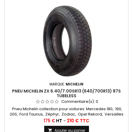
MARQUE:
MICHELIN
PNEU MICHELIN ZX 6.40/7.00SR13 (640/700R13) 87S
TUBELESS
Commentaire(s):
0
Pneu Michelin collection pour voitures: Mercedes 180, 190,
200, Ford Taunus, Zéphyr, Zodiac, Opel Rekord, Versailles
Chambres à air conseillées: 13 F 13... Autres
Prix
175 €
HT
-
210 € TTC
appellations: 6,40R13, 7,00R13, 6,40x13, 7,00x13, 7,00-13, 6,40-13,
6,40/7,00x13, 6,40/7,00-13, 6,40/7,00/13, 640/700/13
Ajouter au panier
