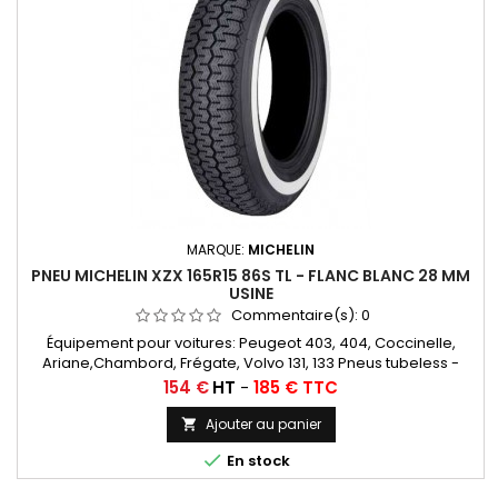
MARQUE:
MICHELIN
PNEU MICHELIN XZX 165R15 86S TL - FLANC BLANC 28 MM
USINE
Commentaire(s):
0
Équipement pour voitures: Peugeot 403, 404, Coccinelle,
Ariane,Chambord, Frégate, Volvo 131, 133 Pneus tubeless -
Montage avec chambre à air autorisé Chambres à air
Prix
154 €
HT
-
185 € TTC
conseillée: 145/155/165/500/560/185/70x15 MICHELIN VALVE
OBLIQUE CAOUTCHOUC (15E13) (CC3401) Autres appellations:
Ajouter au panier

165R15, 165SR15, 165/80R15, 165x15, 165-15, 165 80 15, 165/80-15,

En stock
165 15,...