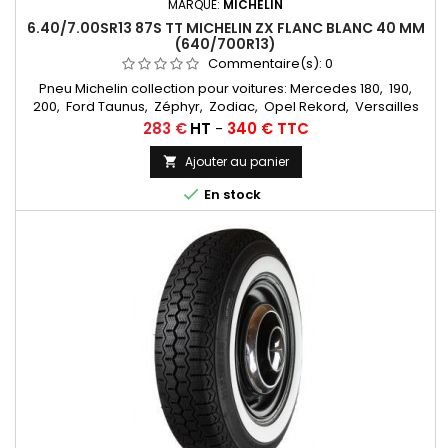
MARQUE:
MICHELIN
6.40/7.00SR13 87S TT MICHELIN ZX FLANC BLANC 40 MM
(640/700R13)
Commentaire(s):
0
Pneu Michelin collection pour voitures: Mercedes 180, 190,
200, Ford Taunus, Zéphyr, Zodiac, Opel Rekord, Versailles
Chambres à air conseillées: 13 F 13... Autres
Prix
283 €
HT
-
340 € TTC
appellations: 6,40R13, 7,00R13, 6,40x13, 7,00x13, 7,00-13, 6,40-13,
6,40/7,00x13, 6,40/7,00-13, 6,40/7,00/13, 640/700/13
Ajouter au panier


En stock