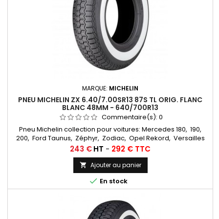
MARQUE:
MICHELIN
PNEU MICHELIN ZX 6.40/7.00SR13 87S TL ORIG. FLANC
BLANC 48MM - 640/700R13
Commentaire(s):
0
Pneu Michelin collection pour voitures: Mercedes 180, 190,
200, Ford Taunus, Zéphyr, Zodiac, Opel Rekord, Versailles
Chambres à air conseillées: 13 F 13... Autres
Prix
243 €
HT
-
292 € TTC
appellations: 6,40R13, 7,00R13, 6,40x13, 7,00x13, 7,00-13, 6,40-13,
6,40/7,00x13, 6,40/7,00-13, 6,40/7,00/13, 640/700/13
Ajouter au panier


En stock