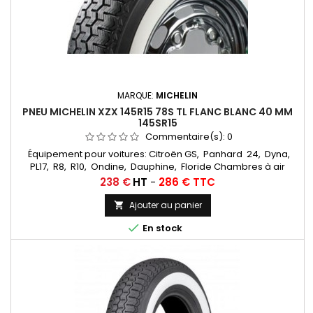
MARQUE:
MICHELIN
PNEU MICHELIN XZX 145R15 78S TL FLANC BLANC 40 MM
145SR15
Commentaire(s):
0
Équipement pour voitures: Citroën GS, Panhard 24, Dyna,
PL17, R8, R10, Ondine, Dauphine, Floride Chambres à air
conseillée: 145/155/165/500/560/185/70x15 MICHELIN VALVE
Prix
238 €
HT
-
286 € TTC
OBLIQUE CAOUTCHOUC (15E13) (CC3401) Autres
appellations: 145R15, 145/80R15, 145-15, 145X15, 145/80-15,
Ajouter au panier

145/80X15, 145-380, 145*15, 145/15, 145X380, 145 15, 145SR15

En stock