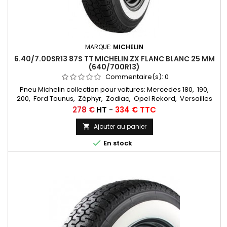
MARQUE:
MICHELIN
6.40/7.00SR13 87S TT MICHELIN ZX FLANC BLANC 25 MM
(640/700R13)
Commentaire(s):
0
Pneu Michelin collection pour voitures: Mercedes 180, 190,
200, Ford Taunus, Zéphyr, Zodiac, Opel Rekord, Versailles
Chambres à air conseillées: 13 F 13... Autres
Prix
278 €
HT
-
334 € TTC
appellations: 6,40R13, 7,00R13, 6,40x13, 7,00x13, 7,00-13, 6,40-13,
6,40/7,00x13, 6,40/7,00-13, 6,40/7,00/13, 640/700/13
Ajouter au panier


En stock